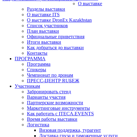
О выставке
Разделы выставки
О выставке ITS
О выставке DronEx Kazakhstan
Список участников
План выставки
Официальные приветствия
Итоги выставки
Как добраться до выставки
Контакты
ПРОГРАММА
Программа
Спикеры
Чемпионат по дронам
ПРЕСС-ЦЕНТР RUБЕЖ
Участникам
Забронировать стенд
Варианты участия
Партнерские возможности
Маркетинговые инструменты
Как работать с ITECA.EVENTS
Время работы выставки
Логистика
Визовая поддержка, турагент
Доставка груза и таможенные услуги