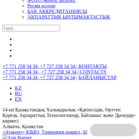
ФОТО ЖӘНЕ БЕЙНЕ
Ресми қолдау
БАҚ АККРЕДИТАЦИЯСЫ
АҚПАРАТТЫҚ ЫНТЫМАҚТАСТЫҚ
+7 771 258 34 34, +7 727 258 34 34 |
КОНТАКТЫ
+7 771 258 34 34 , +7 727 258 34 34 |
CONTACTS
+7 771 258 34 34 ,+7 727 258 34 34
|
БАЙЛАНЫСТАР
KZ
RU
EN
14-ші Қазақстандық Халықаралық «Қауіпсіздік, Өрттен
Қорғау, Ақпараттық Технологиялар, Байланыс және Дрондар»
көрмесі
Алматы, Қазақстан
«Атакент» ҚІЫО,
Тимирязев көшесі, 42