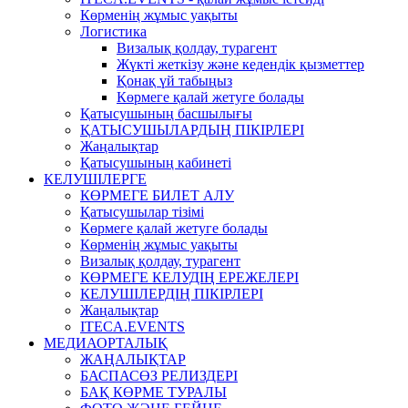
Көрменің жұмыс уақыты
Логистика
Визалық қолдау, турагент
Жүкті жеткізу және кедендік қызметтер
Қонақ үй табыңыз
Көрмеге қалай жетуге болады
Қатысушының басшылығы
ҚАТЫСУШЫЛАРДЫҢ ПІКІРЛЕРІ
Жаңалықтар
Қатысушының кабинеті
КЕЛУШІЛЕРГЕ
КӨРМЕГЕ БИЛЕТ АЛУ
Қатысушылар тізімі
Көрмеге қалай жетуге болады
Көрменің жұмыс уақыты
Визалық қолдау, турагент
КӨРМЕГЕ КЕЛУДІҢ ЕРЕЖЕЛЕРІ
КЕЛУШІЛЕРДІҢ ПІКІРЛЕРІ
Жаңалықтар
ITECA.EVENTS
МЕДИАОРТАЛЫҚ
ЖАҢАЛЫҚТАР
БАСПАСӨЗ РЕЛИЗДЕРІ
БАҚ КӨРМЕ ТУРАЛЫ