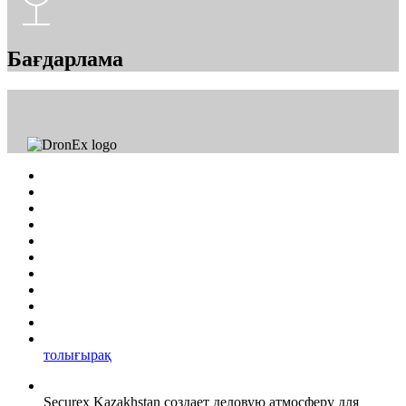
Бағдарлама
толығырақ
Securex Kazakhstan создает деловую атмосферу для