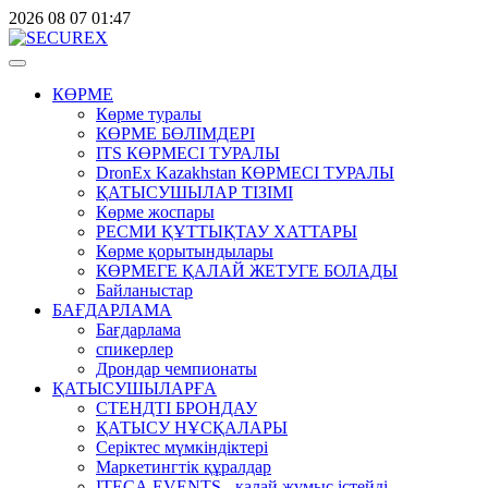
2026
08
07
01:47
КӨРМЕ
Көрме туралы
КӨРМЕ БӨЛІМДЕРІ
ITS КӨРМЕСІ ТУРАЛЫ
DronEx Kazakhstan КӨРМЕСІ ТУРАЛЫ
ҚАТЫСУШЫЛАР ТІЗІМІ
Көрме жоспары
РЕСМИ ҚҰТТЫҚТАУ ХАТТАРЫ
Көрме қорытындылары
КӨРМЕГЕ ҚАЛАЙ ЖЕТУГЕ БОЛАДЫ
Байланыстар
БАҒДАРЛАМА
Бағдарлама
спикерлер
Дрондар чемпионаты
ҚАТЫСУШЫЛАРҒА
СТЕНДТІ БРОНДАУ
ҚАТЫСУ НҰСҚАЛАРЫ
Серіктес мүмкіндіктері
Маркетингтік құралдар
ITECA.EVENTS - қалай жұмыс істейді