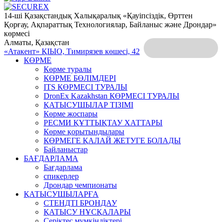
14-ші Қазақстандық Халықаралық «Қауіпсіздік, Өрттен
Қорғау, Ақпараттық Технологиялар, Байланыс және Дрондар»
көрмесі
Алматы, Қазақстан
«Атакент» ҚІЫО,
Тимирязев көшесі, 42
КӨРМЕ
Көрме туралы
КӨРМЕ БӨЛІМДЕРІ
ITS КӨРМЕСІ ТУРАЛЫ
DronEx Kazakhstan КӨРМЕСІ ТУРАЛЫ
ҚАТЫСУШЫЛАР ТІЗІМІ
Көрме жоспары
РЕСМИ ҚҰТТЫҚТАУ ХАТТАРЫ
Көрме қорытындылары
КӨРМЕГЕ ҚАЛАЙ ЖЕТУГЕ БОЛАДЫ
Байланыстар
БАҒДАРЛАМА
Бағдарлама
спикерлер
Дрондар чемпионаты
ҚАТЫСУШЫЛАРҒА
СТЕНДТІ БРОНДАУ
ҚАТЫСУ НҰСҚАЛАРЫ
Серіктес мүмкіндіктері