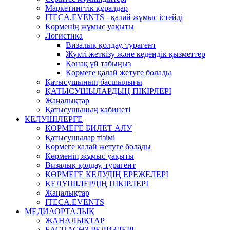
Маркетингтік құралдар
ITECA.EVENTS - қалай жұмыс істейді
Көрменің жұмыс уақыты
Логистика
Визалық қолдау, турагент
Жүкті жеткізу және кедендік қызметтер
Қонақ үй табыңыз
Көрмеге қалай жетуге болады
Қатысушының басшылығы
ҚАТЫСУШЫЛАРДЫҢ ПІКІРЛЕРІ
Жаңалықтар
Қатысушының кабинеті
КЕЛУШІЛЕРГЕ
КӨРМЕГЕ БИЛЕТ АЛУ
Қатысушылар тізімі
Көрмеге қалай жетуге болады
Көрменің жұмыс уақыты
Визалық қолдау, турагент
КӨРМЕГЕ КЕЛУДІҢ ЕРЕЖЕЛЕРІ
КЕЛУШІЛЕРДІҢ ПІКІРЛЕРІ
Жаңалықтар
ITECA.EVENTS
МЕДИАОРТАЛЫҚ
ЖАҢАЛЫҚТАР
БАСПАСӨЗ РЕЛИЗДЕРІ