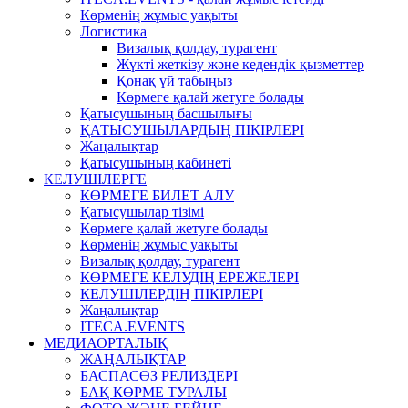
Көрменің жұмыс уақыты
Логистика
Визалық қолдау, турагент
Жүкті жеткізу және кедендік қызметтер
Қонақ үй табыңыз
Көрмеге қалай жетуге болады
Қатысушының басшылығы
ҚАТЫСУШЫЛАРДЫҢ ПІКІРЛЕРІ
Жаңалықтар
Қатысушының кабинеті
КЕЛУШІЛЕРГЕ
КӨРМЕГЕ БИЛЕТ АЛУ
Қатысушылар тізімі
Көрмеге қалай жетуге болады
Көрменің жұмыс уақыты
Визалық қолдау, турагент
КӨРМЕГЕ КЕЛУДІҢ ЕРЕЖЕЛЕРІ
КЕЛУШІЛЕРДІҢ ПІКІРЛЕРІ
Жаңалықтар
ITECA.EVENTS
МЕДИАОРТАЛЫҚ
ЖАҢАЛЫҚТАР
БАСПАСӨЗ РЕЛИЗДЕРІ
БАҚ КӨРМЕ ТУРАЛЫ