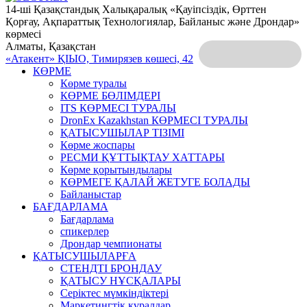
14-ші Қазақстандық Халықаралық «Қауіпсіздік, Өрттен
Қорғау, Ақпараттық Технологиялар, Байланыс және Дрондар»
көрмесі
Алматы, Қазақстан
«Атакент» ҚІЫО,
Тимирязев көшесі, 42
КӨРМЕ
Көрме туралы
КӨРМЕ БӨЛІМДЕРІ
ITS КӨРМЕСІ ТУРАЛЫ
DronEx Kazakhstan КӨРМЕСІ ТУРАЛЫ
ҚАТЫСУШЫЛАР ТІЗІМІ
Көрме жоспары
РЕСМИ ҚҰТТЫҚТАУ ХАТТАРЫ
Көрме қорытындылары
КӨРМЕГЕ ҚАЛАЙ ЖЕТУГЕ БОЛАДЫ
Байланыстар
БАҒДАРЛАМА
Бағдарлама
спикерлер
Дрондар чемпионаты
ҚАТЫСУШЫЛАРҒА
СТЕНДТІ БРОНДАУ
ҚАТЫСУ НҰСҚАЛАРЫ
Серіктес мүмкіндіктері
Маркетингтік құралдар