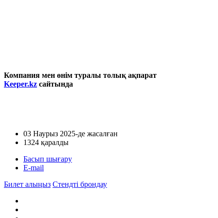
Компания
мен
өнім туралы толық ақпарат
Keeper.kz
сайт
ында
03 Наурыз 2025
-де жасалған
1324 қаралды
Басып шығару
E-mail
Билет алыңыз
Стендті брондау