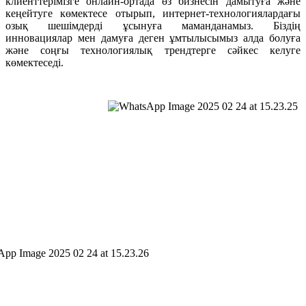
клиенттерімізге онлайн-ортада өз бизнесін дамытуға және
кеңейтуге көмектесе отырып, интернет-технологиялардағы
озық шешімдерді ұсынуға маманданамыз. Біздің
инновациялар мен дамуға деген ұмтылысымыз алда болуға
және соңғы технологиялық трендтерге сәйкес келуге
көмектеседі.