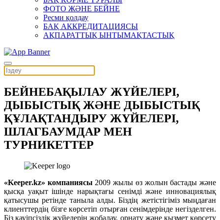
ФОТО ЖӘНЕ БЕЙНЕ
Ресми қолдау
БАҚ АККРЕДИТАЦИЯСЫ
АҚПАРАТТЫҚ ЫНТЫМАҚТАСТЫҚ
БЕЙНЕБАҚЫЛАУ ЖҮЙЕЛЕРІ,
ДЫБЫСТЫҚ ЖӘНЕ ДЫБЫСТЫҚ
ҚҰЛАҚТАНДЫРУ ЖҮЙЕЛЕРІ,
ШЛАГБАУМДАР МЕН
ТУРНИКЕТТЕР
«Keeper.kz» компаниясы
2009 жылы өз жолын бастады және
қысқа уақыт ішінде нарықтағы сенімді және инновациялық
қатысушы ретінде таныла алды. Біздің жетістігіміз мыңдаған
клиенттердің бізге көрсетіп отырған сенімдерінде негізделген.
Біз қауіпсіздік жүйелерін жобалау, орнату және қызмет көрсету