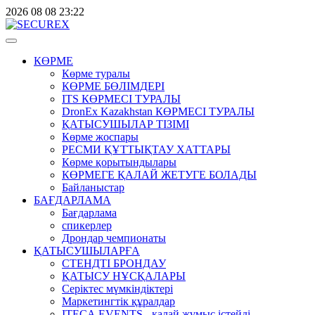
2026
08
08
23:22
КӨРМЕ
Көрме туралы
КӨРМЕ БӨЛІМДЕРІ
ITS КӨРМЕСІ ТУРАЛЫ
DronEx Kazakhstan КӨРМЕСІ ТУРАЛЫ
ҚАТЫСУШЫЛАР ТІЗІМІ
Көрме жоспары
РЕСМИ ҚҰТТЫҚТАУ ХАТТАРЫ
Көрме қорытындылары
КӨРМЕГЕ ҚАЛАЙ ЖЕТУГЕ БОЛАДЫ
Байланыстар
БАҒДАРЛАМА
Бағдарлама
спикерлер
Дрондар чемпионаты
ҚАТЫСУШЫЛАРҒА
СТЕНДТІ БРОНДАУ
ҚАТЫСУ НҰСҚАЛАРЫ
Серіктес мүмкіндіктері
Маркетингтік құралдар
ITECA.EVENTS - қалай жұмыс істейді