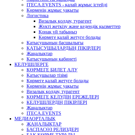
ITECA.EVENTS - қалай жұмыс істейді
Көрменің жұмыс уақыты
Логистика
Визалық қолдау, турагент
Жүкті жеткізу және кедендік қызметтер
Қонақ үй табыңыз
Көрмеге қалай жетуге болады
Қатысушының басшылығы
ҚАТЫСУШЫЛАРДЫҢ ПІКІРЛЕРІ
Жаңалықтар
Қатысушының кабинеті
КЕЛУШІЛЕРГЕ
КӨРМЕГЕ БИЛЕТ АЛУ
Қатысушылар тізімі
Көрмеге қалай жетуге болады
Көрменің жұмыс уақыты
Визалық қолдау, турагент
КӨРМЕГЕ КЕЛУДІҢ ЕРЕЖЕЛЕРІ
КЕЛУШІЛЕРДІҢ ПІКІРЛЕРІ
Жаңалықтар
ITECA.EVENTS
МЕДИАОРТАЛЫҚ
ЖАҢАЛЫҚТАР
БАСПАСӨЗ РЕЛИЗДЕРІ
БАҚ КӨРМЕ ТУРАЛЫ