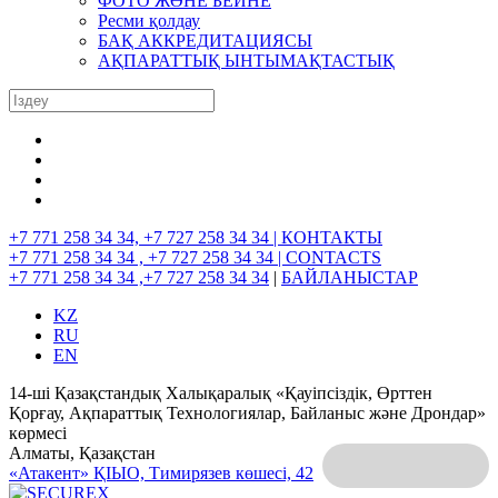
ФОТО ЖӘНЕ БЕЙНЕ
Ресми қолдау
БАҚ АККРЕДИТАЦИЯСЫ
АҚПАРАТТЫҚ ЫНТЫМАҚТАСТЫҚ
+7 771 258 34 34, +7 727 258 34 34 |
КОНТАКТЫ
+7 771 258 34 34 , +7 727 258 34 34 |
CONTACTS
+7 771 258 34 34 ,+7 727 258 34 34
|
БАЙЛАНЫСТАР
KZ
RU
EN
14-ші Қазақстандық Халықаралық «Қауіпсіздік, Өрттен
Қорғау, Ақпараттық Технологиялар, Байланыс және Дрондар»
көрмесі
Алматы, Қазақстан
«Атакент» ҚІЫО,
Тимирязев көшесі, 42